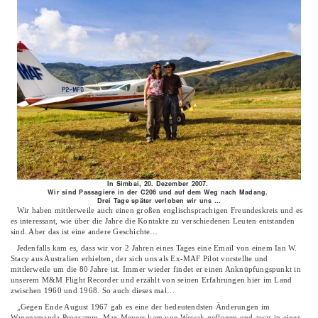
In Simbai, 20. Dezember 2007.
Wir sind Passagiere in der C206 und auf dem Weg nach Madang.
Drei Tage später verloben wir uns …
Wir haben mittlerweile auch einen großen englischsprachigen Freundeskreis und es
es interessant, wie über die Jahre die Kontakte zu verschiedenen Leuten entstanden
sind. Aber das ist eine andere Geschichte…
Jedenfalls kam es, dass wir vor 2 Jahren eines Tages eine Email von einem Ian W.
Stacy aus Australien erhielten, der sich uns als Ex-MAF Pilot vorstellte und
mittlerweile um die 80 Jahre ist. Immer wieder findet er einen Anknüpfungspunkt in
unserem M&M Flight Recorder und erzählt von seinen Erfahrungen hier im Land
zwischen 1960 und 1968. So auch dieses mal…
„Gegen Ende August 1967 gab es eine der bedeutendsten Änderungen im
Wapenamanda Programm. Max Meyers kam von Wewak geflogen und zwar in einer