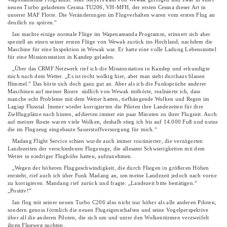
neuen Turbo geladenen Cessna TU206, VH-MFH, der ersten Cessna dieser Art in
unserer MAF Flotte. Die Veränderungen im Flugverhalten waren vom ersten Flug an
deutlich zu spüren.“
Ian machte einige normale Flüge im Wapenamanda Programm, erinnert sich aber
speziell an einen seiner ersten Flüge von Wewak zurück ins Hochland, nachdem die
Maschine für eine Inspektion in Wewak war. Er hatte eine volle Ladung Lebensmittel
für eine Missionsstation in Kandep geladen.
„Über das CRMF Netzwerk rief ich die Missionstation in Kandep und erkundigte
mich nach dem Wetter. „Es ist recht wolkig hier, aber man sieht durchaus blauen
Himmel.“ Das hörte sich doch ganz gut an. Aber als ich die Funksprüche anderer
Maschinen auf meiner Route südlich von Wewak mithörte, realisierte ich, dass
manche echt Probleme mit dem Wetter hatten, tiefhängende Wolken und Regen im
Lagiap Flusstal. Immer wieder korrigierten die Piloten ihre Landezeiten für ihre
Zielflugplätze nach hinten, addierten immer ein paar Minuten zu ihrer Flugzeit. Auch
auf meiner Route waren viele Wolken, deshalb stieg ich bis auf 14.000 Fuß und nutze
die im Flugzeug eingebaute Sauerstoffversorgung für mich.“
Madang Flight Service schien wurde auch immer routinierter, die verzögerten
Landezeiten der verschiedenen Flugzeuge, die allesamt Schwierigkeiten mit dem
Wetter in niedriger Flughöhe hatten, aufzunehmen.
„Wegen der höheren Fluggeschwindigkeit, die durch Fliegen in größeren Höhen
entsteht, rief auch ich über Funk Madang an, um meine Landezeit jedoch nach vorne
zu korrigieren. Mandang rief zurück und fragte: „Landezeit bitte bestätigen.“
„Positiv!“
Ian flog mit seiner neuen Turbo C206 also nicht nur höher als alle anderen Piloten,
sondern genoss förmlich die neuen Flugeigenschaften und seine Vogelperspektive
über all die anderen Piloten, die sich um und unter den Wolkentürmen verzweifelt
ihren Flugweg suchten.